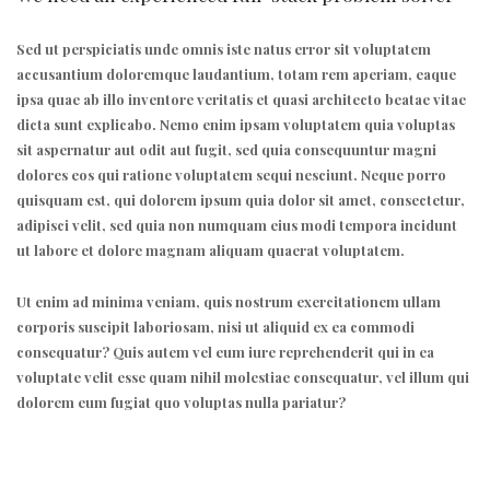
Sed ut perspiciatis unde omnis iste natus error sit voluptatem
accusantium doloremque laudantium, totam rem aperiam, eaque
ipsa quae ab illo inventore veritatis et quasi architecto beatae vitae
dicta sunt explicabo. Nemo enim ipsam voluptatem quia voluptas
sit aspernatur aut odit aut fugit, sed quia consequuntur magni
dolores eos qui ratione voluptatem sequi nesciunt. Neque porro
quisquam est, qui dolorem ipsum quia dolor sit amet, consectetur,
adipisci velit, sed quia non numquam eius modi tempora incidunt
ut labore et dolore magnam aliquam quaerat voluptatem.
Ut enim ad minima veniam, quis nostrum exercitationem ullam
corporis suscipit laboriosam, nisi ut aliquid ex ea commodi
consequatur? Quis autem vel eum iure reprehenderit qui in ea
voluptate velit esse quam nihil molestiae consequatur, vel illum qui
dolorem eum fugiat quo voluptas nulla pariatur?